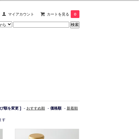
マイアカウント
カートを見る
0
並び順を変更 ]
-
おすすめ順
-
価格順
-
新着順
います