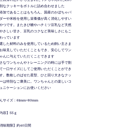
別なクッキーをボトルに詰め合わせました
添加であることはもちろん、国産のかぼちゃパ
ダーや米粉を使用し栄養価が高く消化しやすい
やつです。またきび糖やハチミツ豆乳など天然
やさしい甘さ、豆乳のコクなど美味しさにもこ
わっています
選した材料のみを使用しているため飼い主さま
お味見していただくこともでき、安心してワン
ゃんに与えていただくことできます
さなワンちゃんやトレーニングの時には手で割
て一口サイズにしてご使用いただくことができ
す。数枚しのばせた星型、ひと回り大きなクッ
ーは特別なご褒美に。ワンちゃんとの楽しいコ
ュニケーションにお使いください
んサイズ：61mm×80mm
内容】55ｇ
消味期限】約40日間