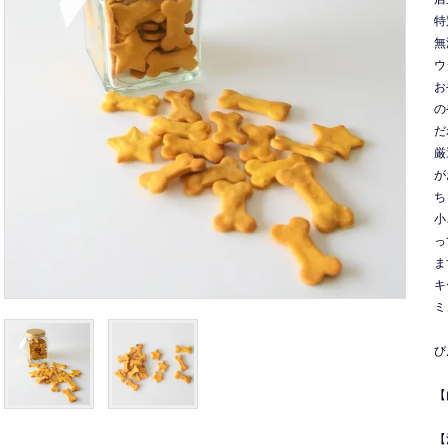
特
無
ウ
お
の
だ
厳
が
ち
小
っ
ま
キ
ミ
び
【
【