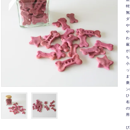
特
無
ダ
や
や
わ
厳
が
ち
小
っ
ま
褒
ン
ひ
名
の
用
び