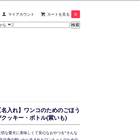
マイアカウント
カートを見る
0
【名入れ】ワンコのためのごほう
びクッキー・ボトル(紫いも)
大切な愛犬に美味しくて安心なおやつを"そんな
主自身の想いから生まれたワンちゃんのための