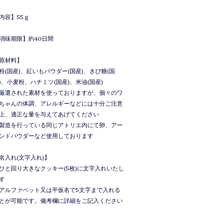
内容】55ｇ
消味期限】約40日間
原材料】
粉(国産)、紅いもパウダー(国産)、きび糖(国
)、小麦粉、ハチミツ(国産)、米油(国産)
厳選された素材を使っておりますが、個々のワ
ちゃんの体調、アレルギーなどには十分ご注意
上、適正な量を与えてあげてください
製造を行っている同じアトリエ内にて卵、アー
ンドパウダーなど使用しております
名入れ(文字入れ)】
ひと回り大きなクッキー(5枚)に文字入れいたし
す
アルファベット又は平仮名で5文字まで入れる
とが可能です。備考欄に詳細をご記入ください