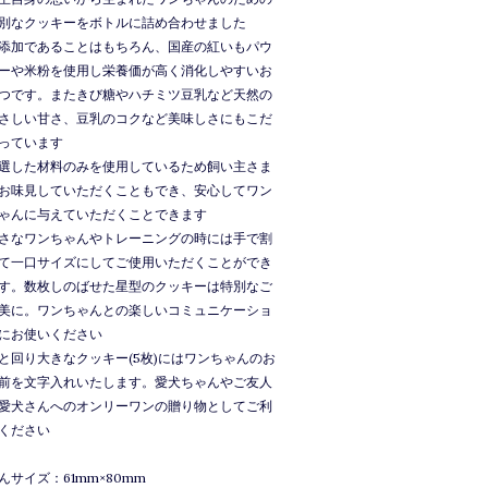
別なクッキーをボトルに詰め合わせました
添加であることはもちろん、国産の紅いもパウ
ーや米粉を使用し栄養価が高く消化しやすいお
つです。またきび糖やハチミツ豆乳など天然の
さしい甘さ、豆乳のコクなど美味しさにもこだ
っています
選した材料のみを使用しているため飼い主さま
お味見していただくこともでき、安心してワン
ゃんに与えていただくことできます
さなワンちゃんやトレーニングの時には手で割
て一口サイズにしてご使用いただくことができ
す。数枚しのばせた星型のクッキーは特別なご
美に。ワンちゃんとの楽しいコミュニケーショ
にお使いください
と回り大きなクッキー(5枚)にはワンちゃんのお
前を文字入れいたします。愛犬ちゃんやご友人
愛犬さんへのオンリーワンの贈り物としてご利
ください
んサイズ：61mm×80mm