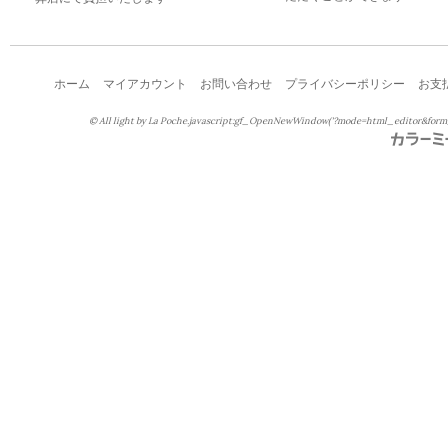
ホーム
マイアカウント
お問い合わせ
プライバシーポリシー
お支
© All light by La Poche.javascript:gf_OpenNewWindow('?mode=html_editor&