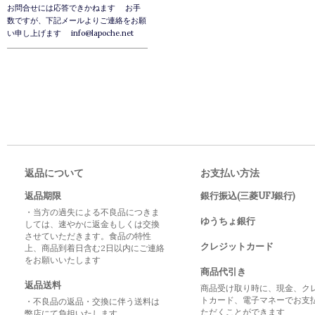
お問合せには応答できかねます お手
数ですが、下記メールよりご連絡をお願
い申し上げます info@lapoche.net
返品について
お支払い方法
返品期限
銀行振込(三菱UFJ銀行)
・当方の過失による不良品につきま
ゆうちょ銀行
しては、速やかに返金もしくは交換
させていただきます。食品の特性
クレジットカード
上、商品到着日含む2日以内にご連絡
をお願いいたします
商品代引き
返品送料
商品受け取り時に、現金、ク
トカード、電子マネーでお支
・不良品の返品・交換に伴う送料は
ただくことができます
弊店にて負担いたします