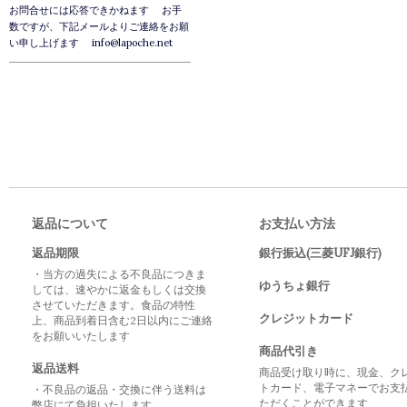
お問合せには応答できかねます お手
数ですが、下記メールよりご連絡をお願
い申し上げます info@lapoche.net
返品について
お支払い方法
返品期限
銀行振込(三菱UFJ銀行)
・当方の過失による不良品につきま
ゆうちょ銀行
しては、速やかに返金もしくは交換
させていただきます。食品の特性
クレジットカード
上、商品到着日含む2日以内にご連絡
をお願いいたします
商品代引き
返品送料
商品受け取り時に、現金、ク
トカード、電子マネーでお支
・不良品の返品・交換に伴う送料は
ただくことができます
弊店にて負担いたします