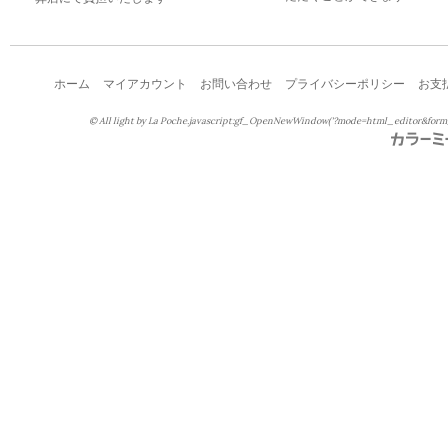
ホーム
マイアカウント
お問い合わせ
プライバシーポリシー
お支
© All light by La Poche.javascript:gf_OpenNewWindow('?mode=html_editor&