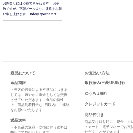
お問合せには応答できかねます お手
数ですが、下記メールよりご連絡をお願
い申し上げます info@lapoche.net
返品について
お支払い方法
返品期限
銀行振込(三菱UFJ銀行)
・当方の過失による不良品につきま
ゆうちょ銀行
しては、速やかに返金もしくは交換
させていただきます。食品の特性
クレジットカード
上、商品到着日含む2日以内にご連絡
をお願いいたします
商品代引き
返品送料
商品受け取り時に、現金、ク
トカード、電子マネーでお支
・不良品の返品・交換に伴う送料は
ただくことができます
弊店にて負担いたします