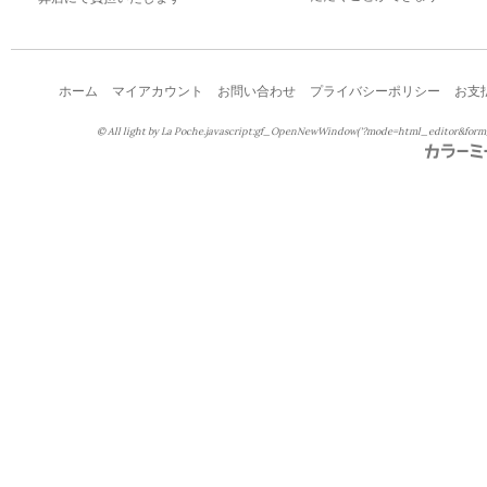
ホーム
マイアカウント
お問い合わせ
プライバシーポリシー
お支
© All light by La Poche.javascript:gf_OpenNewWindow('?mode=html_editor&