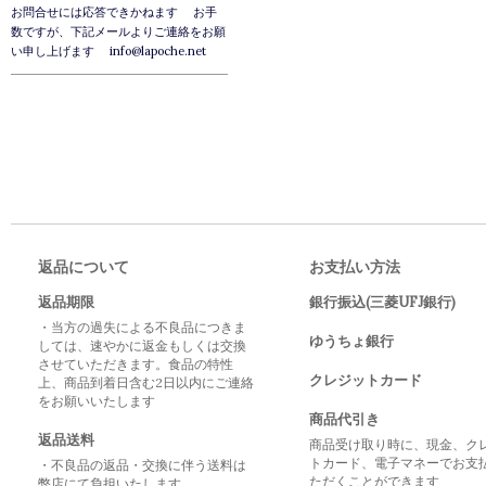
お問合せには応答できかねます お手
数ですが、下記メールよりご連絡をお願
い申し上げます info@lapoche.net
返品について
お支払い方法
返品期限
銀行振込(三菱UFJ銀行)
・当方の過失による不良品につきま
ゆうちょ銀行
しては、速やかに返金もしくは交換
させていただきます。食品の特性
クレジットカード
上、商品到着日含む2日以内にご連絡
をお願いいたします
商品代引き
返品送料
商品受け取り時に、現金、ク
トカード、電子マネーでお支
・不良品の返品・交換に伴う送料は
ただくことができます
弊店にて負担いたします