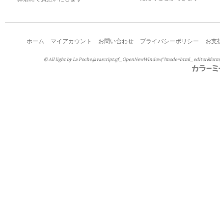
ホーム
マイアカウント
お問い合わせ
プライバシーポリシー
お支
© All light by La Poche.javascript:gf_OpenNewWindow('?mode=html_editor&